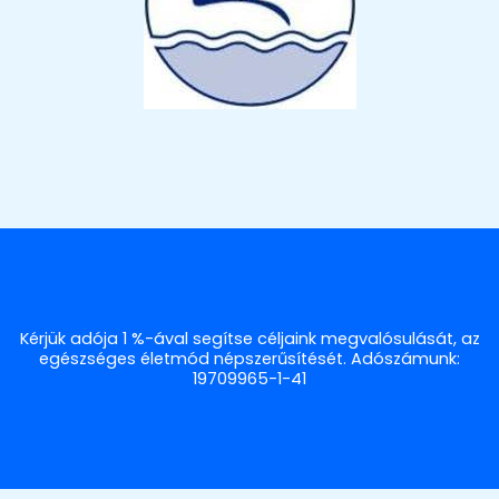
Kérjük adója 1 %-ával segítse céljaink megvalósulását, az
egészséges életmód népszerűsítését. Adószámunk:
19709965-1-41