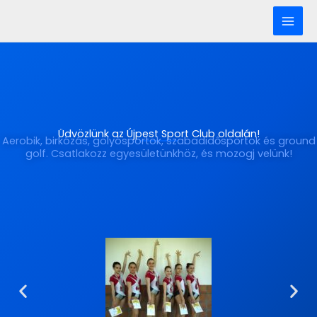
Skip
to
content
Üdvözlünk az Újpest Sport Club oldalán!
Aerobik, birkózás, golyósportok, szabadidősportok és ground
golf. Csatlakozz egyesületünkhöz, és mozogj velünk!